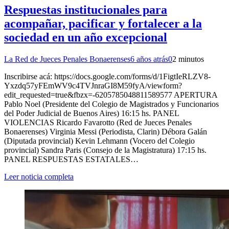
Respuestas institucionales para
acompañar, pacificar y fortalecer a la
sociedad en un año excepcional
La Red de Jueces Penales Bonaerenses
6 años atrás
0
2 minutos
Inscribirse acá: https://docs.google.com/forms/d/1FigtIeRLZV8-
Yxzdq57yFEmWV9c4TVJnraGI8M59fyA/viewform?
edit_requested=true&fbzx=-6205785048811589577 APERTURA
Pablo Noel (Presidente del Colegio de Magistrados y Funcionarios
del Poder Judicial de Buenos Aires) 16:15 hs. PANEL
VIOLENCIAS Ricardo Favarotto (Red de Jueces Penales
Bonaerenses) Virginia Messi (Periodista, Clarin) Débora Galán
(Diputada provincial) Kevin Lehmann (Vocero del Colegio
provincial) Sandra Paris (Consejo de la Magistratura) 17:15 hs.
PANEL RESPUESTAS ESTATALES…
Leer noticia completa