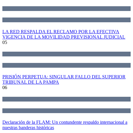
Declaraciones de la Red
Novedades
LA RED RESPALDA EL RECLAMO POR LA EFECTIVA
VIGENCIA DE LA MOVILIDAD PREVISIONAL JUDICIAL
05
Jurisprudencia
Novedades
PRISIÓN PERPETUA: SINGULAR FALLO DEL SUPERIOR
TRIBUNAL DE LA PAMPA
06
Declaraciones de la Red
Novedades
Declaración de la FLAM: Un contundente respaldo internacional a
nuestras banderas históricas