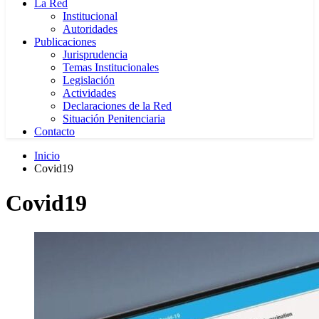
La Red
Institucional
Autoridades
Publicaciones
Jurisprudencia
Temas Institucionales
Legislación
Actividades
Declaraciones de la Red
Situación Penitenciaria
Contacto
Inicio
Covid19
Covid19