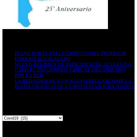
Últimas publicaciones
PESAR POR EL FALLECIMIENTO DEL PROFESOR
ENRIQUE BACIGALUPO
16/07/2026
NUEVO RÉGIMEN DE REINCIDENCIA: SE LLEVÓ A
CABO EL ENCUENTRO VIRTUAL ORGANIZADO
POR LA RED
29/06/2026
LA RED ADHIERE A UN NUEVO RECLAMO POR LA
PLENA VIGENCIA DE LA MOVILIDAD JUBILATORIA
06/05/2026
Categorías
Categorías
Archivo de publicaciones