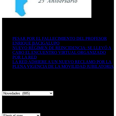
Últimas publicaciones
PESAR POR EL FALLECIMIENTO DEL PROFESOR
ENRIQUE BACIGALUPO
16/07/2026
NUEVO RÉGIMEN DE REINCIDENCIA: SE LLEVÓ A
CABO EL ENCUENTRO VIRTUAL ORGANIZADO
POR LA RED
29/06/2026
LA RED ADHIERE A UN NUEVO RECLAMO POR LA
PLENA VIGENCIA DE LA MOVILIDAD JUBILATORIA
06/05/2026
Categorías
Categorías
Archivo de publicaciones
Archivo