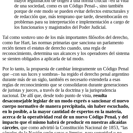
mayor legitimación de origen a una norma crucial –en la vida
de una sociedad, como es un Código Penal–, sino también
porque de este modo se pueden evitar defectos estructurales y
de redacción que, más temprano que tarde, desembocarán en
problemas para su interpretación e implementación a cargo de
los funcionarios y magistrados del Poder Judicial.
Tal como sostuvo uno de los más importantes filósofos del derecho,
como fue Hart, las normas primarias que sanciona un parlamento
recién tienen el estatus de derecho cuando, una regla de
reconocimiento, determina sus alcances y los operadores del sistema
se sienten obligados a aplicarla de tal modo.
Por lo tanto, la propuesta de cambiar íntegramente un Código Penal
que –con sus luces y sombras– ha regido el derecho penal argentino
durante más de un siglo, también es necesario extenderla a esas
reglas de reconocimiento que se consolidaron durante generaciones
de juristas y jueces, a través de la doctrina y la jurisprudencia
nacional. De allí que, desde todo punto de vista,
resulta
desaconsejable legislar de un modo exprés o sancionar el nuevo
cuerpo normativo de manera precipitada, sin haber escuchado,
en lo posible, a la mayor cantidad de expertos en la materia,
acerca de la operatividad real de un nuevo Código Penal, y del
impacto que el mismo habrá de producir en nuestras alicaídas
cárceles
, que como advirtió la Constitución Nacional de 1853, “las
cárceles de la Nación serán sanas y limpias, para seguridad y no