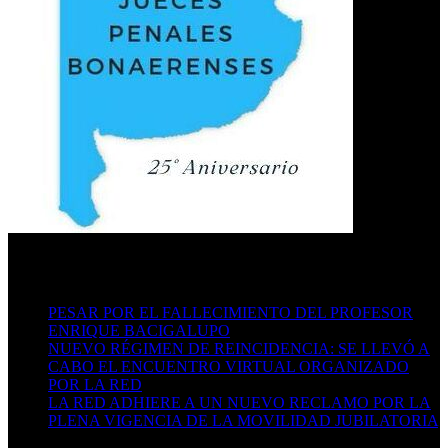
Últimas publicaciones
PESAR POR EL FALLECIMIENTO DEL PROFESOR
ENRIQUE BACIGALUPO
16/07/2026
NUEVO RÉGIMEN DE REINCIDENCIA: SE LLEVÓ A
CABO EL ENCUENTRO VIRTUAL ORGANIZADO
POR LA RED
29/06/2026
LA RED ADHIERE A UN NUEVO RECLAMO POR LA
PLENA VIGENCIA DE LA MOVILIDAD JUBILATORIA
06/05/2026