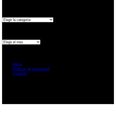
Categorías
Categorías
Archivo de publicaciones
Archivo
de
publicaciones
Páginas
Inicio
Políticas de privacidad
Contacto
Ir arriba