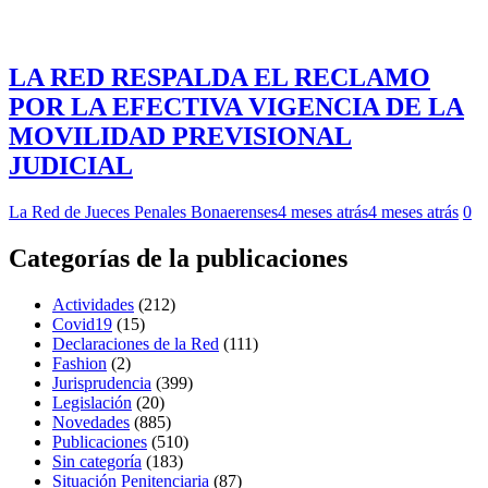
LA RED RESPALDA EL RECLAMO
POR LA EFECTIVA VIGENCIA DE LA
MOVILIDAD PREVISIONAL
JUDICIAL
La Red de Jueces Penales Bonaerenses
4 meses atrás
4 meses atrás
0
Categorías de la publicaciones
Actividades
(212)
Covid19
(15)
Declaraciones de la Red
(111)
Fashion
(2)
Jurisprudencia
(399)
Legislación
(20)
Novedades
(885)
Publicaciones
(510)
Sin categoría
(183)
Situación Penitenciaria
(87)