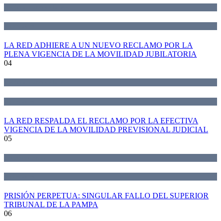
Declaraciones de la Red
Novedades
LA RED ADHIERE A UN NUEVO RECLAMO POR LA
PLENA VIGENCIA DE LA MOVILIDAD JUBILATORIA
04
Declaraciones de la Red
Novedades
LA RED RESPALDA EL RECLAMO POR LA EFECTIVA
VIGENCIA DE LA MOVILIDAD PREVISIONAL JUDICIAL
05
Jurisprudencia
Novedades
PRISIÓN PERPETUA: SINGULAR FALLO DEL SUPERIOR
TRIBUNAL DE LA PAMPA
06