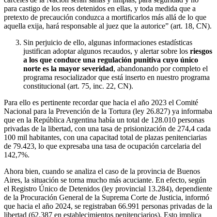
para castigo de los reos detenidos en ellas, y toda medida que a
pretexto de precaución conduzca a mortificarlos más allá de lo que
aquella exija, hará responsable al juez que la autorice” (art. 18, CN).
Sin perjuicio de ello, algunas informaciones estadísticas
justifican adoptar algunos recaudos, y alertar sobre los
riesgos
a los que conduce una regulación punitiva cuyo único
norte es la mayor severidad
, abandonando por completo el
programa resocializador que está inserto en nuestro programa
constitucional (art. 75, inc. 22, CN).
Para ello es pertinente recordar que hacia el año 2023 el Comité
Nacional para la Prevención de la Tortura (ley 26.827) ya informaba
que en la República Argentina había un total de 128.010 personas
privadas de la libertad, con una tasa de prisionización de 274,4 cada
100 mil habitantes, con una capacitad total de plazas penitenciarias
de 79.423, lo que expresaba una tasa de ocupación carcelaria del
142,7%.
Ahora bien, cuando se analiza el caso de la provincia de Buenos
Aires, la situación se torna mucho más acuciante. En efecto, según
el Registro Único de Detenidos (ley provincial 13.284), dependiente
de la Procuración General de la Suprema Corte de Justicia, informó
que hacia el año 2024, se registraban 66.991 personas privadas de la
libertad (62.387 en establecimientos penitenciarios). Esto implica