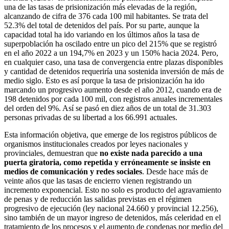
una de las tasas de prisionización más elevadas de la región,
alcanzando de cifra de 376 cada 100 mil habitantes. Se trata del
52.3% del total de detenidos del país. Por su parte, aunque la
capacidad total ha ido variando en los últimos años la tasa de
superpoblación ha oscilado entre un pico del 215% que se registró
en el año 2022 a un 194,7% en 2023 y un 150% hacia 2024. Pero,
en cualquier caso, una tasa de convergencia entre plazas disponibles
y cantidad de detenidos requeriría una sostenida inversión de más de
medio siglo. Esto es así porque la tasa de prisionización ha ido
marcando un progresivo aumento desde el año 2012, cuando era de
198 detenidos por cada 100 mil, con registros anuales incrementales
del orden del 9%. Así se pasó en diez años de un total de 31.303
personas privadas de su libertad a los 66.991 actuales.
Esta información objetiva, que emerge de los registros públicos de
organismos institucionales creados por leyes nacionales y
provinciales, demuestran que
no existe nada parecido a una
puerta giratoria, como repetida y erróneamente se insiste en
medios de comunicación y redes sociales
. Desde hace más de
veinte años que las tasas de encierro vienen registrando un
incremento exponencial. Esto no solo es producto del agravamiento
de penas y de reducción las salidas previstas en el régimen
progresivo de ejecución (ley nacional 24.660 y provincial 12.256),
sino también de un mayor ingreso de detenidos, más celeridad en el
tratamiento de los procesos y el aumento de condenas por medio del