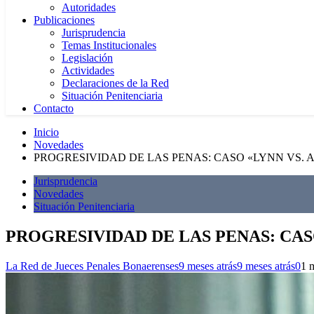
Autoridades
Publicaciones
Jurisprudencia
Temas Institucionales
Legislación
Actividades
Declaraciones de la Red
Situación Penitenciaria
Contacto
Inicio
Novedades
PROGRESIVIDAD DE LAS PENAS: CASO «LYNN VS. 
Jurisprudencia
Novedades
Situación Penitenciaria
PROGRESIVIDAD DE LAS PENAS: CAS
La Red de Jueces Penales Bonaerenses
9 meses atrás
9 meses atrás
0
1 