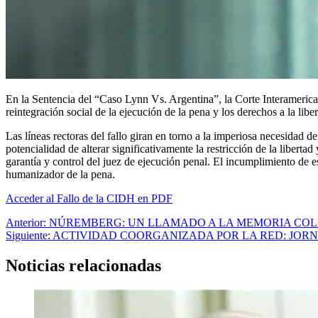
En la Sentencia del “Caso Lynn Vs. Argentina”, la Corte Interamerica
reintegración social de la ejecución de la pena y los derechos a la liber
Las líneas rectoras del fallo giran en torno a la imperiosa necesidad d
potencialidad de alterar significativamente la restricción de la liberta
garantía y control del juez de ejecución penal. El incumplimiento de es
humanizador de la pena.
Acceder al Fallo de la CIDH en PDF
Navegación
Anterior:
NÚREMBERG: UN LLAMADO A LA MEMORIA COL
Siguiente:
ACTIVIDAD COORGANIZADA POR LA RED: JORN
de
entradas
Noticias relacionadas