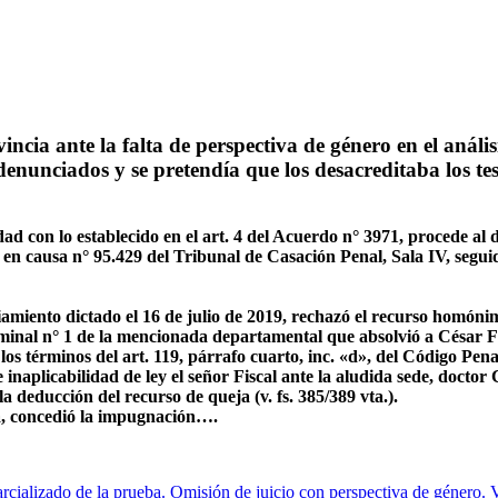
ia ante la falta de perspectiva de género en el análisis
s denunciados y se pretendía que los desacreditaba los t
con lo establecido en el art. 4 del Acuerdo n° 3971, procede al di
 en causa n° 95.429 del Tribunal de Casación Penal, Sala IV, segui
amiento dictado el 16 de julio de 2019, rechazó el recurso homóni
iminal n° 1 de la mencionada departamental que absolvió a César F
 términos del art. 119, párrafo cuarto, inc. «d», del Código Penal (
aplicabilidad de ley el señor Fiscal ante la aludida sede, doctor Ca
la deducción del recurso de queja (v. fs. 385/389 vta.).
ia, concedió la impugnación….
cializado de la prueba. Omisión de juicio con perspectiva de género. V