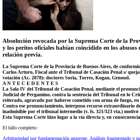
Absolución revocada por la Suprema Corte de la Provinc
y los peritos oficiales habían coincidido en los abuso
relación previa.
La Suprema Corte de la Provincia de Buenos Aires, de conformidad 
Carlos Arturo, Fiscal ante el Tribunal de Casación Penal s/ queja
votación (Ac. 2078): doctores Soria, Torres, Kogan, Genoud.
A N T E C E D E N T E S
La Sala IV del Tribunal de Casación Penal, mediante el pronunci
Judicial de Pergamino, contra la sentencia del Tribunal en lo Cr
reiterado, agravado por haberse cometido con arma de fuego, en los
Contra ese pronunciamiento, interpuso recurso extraordinario de in
inadmisible por el tribunal intermedio (v. fs. 321/323 vta.) motivó 
Esta Suprema Corte hizo lugar a la vía directa y, en consecuenc
El fallo completo:
Arbitrariedad por fundamentación aparente. Análisis fragmentado y par