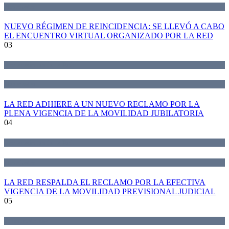
Novedades
NUEVO RÉGIMEN DE REINCIDENCIA: SE LLEVÓ A CABO
EL ENCUENTRO VIRTUAL ORGANIZADO POR LA RED
03
Declaraciones de la Red
Novedades
LA RED ADHIERE A UN NUEVO RECLAMO POR LA
PLENA VIGENCIA DE LA MOVILIDAD JUBILATORIA
04
Declaraciones de la Red
Novedades
LA RED RESPALDA EL RECLAMO POR LA EFECTIVA
VIGENCIA DE LA MOVILIDAD PREVISIONAL JUDICIAL
05
Jurisprudencia