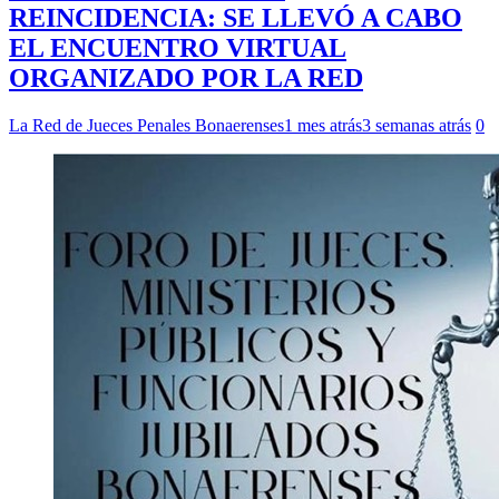
REINCIDENCIA: SE LLEVÓ A CABO
EL ENCUENTRO VIRTUAL
ORGANIZADO POR LA RED
La Red de Jueces Penales Bonaerenses
1 mes atrás
3 semanas atrás
0