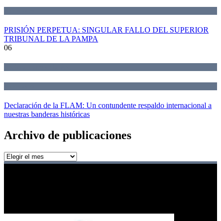
Novedades
PRISIÓN PERPETUA: SINGULAR FALLO DEL SUPERIOR
TRIBUNAL DE LA PAMPA
06
Declaraciones de la Red
Novedades
Declaración de la FLAM: Un contundente respaldo internacional a
nuestras banderas históricas
Archivo de publicaciones
Archivo
de
publicaciones
Red de jueces