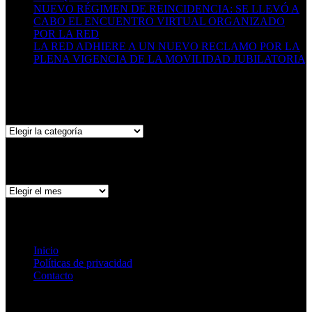
NUEVO RÉGIMEN DE REINCIDENCIA: SE LLEVÓ A
CABO EL ENCUENTRO VIRTUAL ORGANIZADO
POR LA RED
29/06/2026
LA RED ADHIERE A UN NUEVO RECLAMO POR LA
PLENA VIGENCIA DE LA MOVILIDAD JUBILATORIA
06/05/2026
Categorías
Categorías
Archivo de publicaciones
Archivo
de
publicaciones
Páginas
Inicio
Políticas de privacidad
Contacto