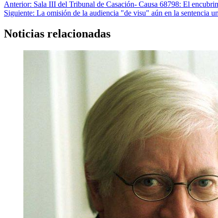
Navegación
Anterior:
Sala III del Tribunal de Casación- Causa 68798: El encubrimi
Siguiente:
La omisión de la audiencia "de visu" aún en la sentencia un
de
entradas
Noticias relacionadas