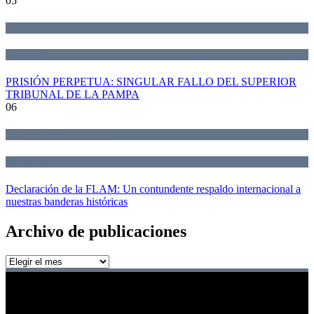
05
Jurisprudencia
Novedades
PRISIÓN PERPETUA: SINGULAR FALLO DEL SUPERIOR
TRIBUNAL DE LA PAMPA
06
Declaraciones de la Red
Novedades
Declaración de la FLAM: Un contundente respaldo internacional a
nuestras banderas históricas
Archivo de publicaciones
Archivo
de
publicaciones