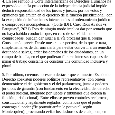
4. En ese sentido la Corte Interamericana de Derechos Humanos ha
expresado que “la protección de la independencia judicial impide
deducir responsabilidad de los jueces y juezas, por los votos y
opiniones que emitan en el ejercicio de la función jurisdiccional, con
la excepción de infracciones intencionales al ordenamiento jurídico
o comprobada incompetencia” (Corte IDH, Caso Ríos Avalos vs.
Paraguay”, 2021) Esto de ningún modo implica dar por sentado que
no haya habido conductas que, en caso de ser válidamente
comprobadas, puedan dar lugar a la vía procesal que la propia
Constitución prevé. Desde nuestra perspectiva, de lo que se trata,
simplemente, es de dar una alerta para evitar convertir a un remedio
destinado a salvaguardar los derechos de los ciudadanos, en un
campo de batalla, en el que pudieran filtrarse intereses capaces de
minar el trabajo constante de construir una comunidad inclusiva y
plural.
5. Por último, creemos necesario destacar que en nuestro Estado de
Derecho coexisten poderes políticos representativos (con origen
democrático: el del gobierno y el del parlamento), junto a poderes
jurídicos de garantía (con fundamento en la efectividad del derecho:
el poder judicial, integrado por jueces y tribunales que ejercen la
función jurisdiccional). Entre ellos se prevén controles recíprocos,
constitucional y legalmente reglados, con la idea que el poder
contenga al poder (”le pouvoir arrête le pouvoir”, según
Montesquieu), procurando evitar los desbordes de cualquiera, en