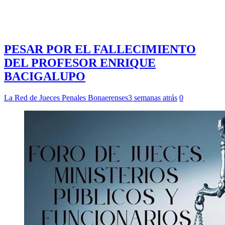
PESAR POR EL FALLECIMIENTO
DEL PROFESOR ENRIQUE
BACIGALUPO
La Red de Jueces Penales Bonaerenses
3 semanas atrás
0