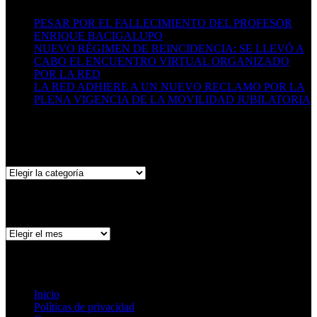
PESAR POR EL FALLECIMIENTO DEL PROFESOR
ENRIQUE BACIGALUPO
16/07/2026
NUEVO RÉGIMEN DE REINCIDENCIA: SE LLEVÓ A
CABO EL ENCUENTRO VIRTUAL ORGANIZADO
POR LA RED
29/06/2026
LA RED ADHIERE A UN NUEVO RECLAMO POR LA
PLENA VIGENCIA DE LA MOVILIDAD JUBILATORIA
06/05/2026
Categorías
Categorías
Archivo de publicaciones
Archivo
de
publicaciones
Páginas
Inicio
Políticas de privacidad