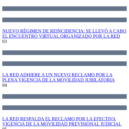
Actividades
Novedades
NUEVO RÉGIMEN DE REINCIDENCIA: SE LLEVÓ A CABO
EL ENCUENTRO VIRTUAL ORGANIZADO POR LA RED
03
Declaraciones de la Red
Novedades
LA RED ADHIERE A UN NUEVO RECLAMO POR LA
PLENA VIGENCIA DE LA MOVILIDAD JUBILATORIA
04
Declaraciones de la Red
Novedades
LA RED RESPALDA EL RECLAMO POR LA EFECTIVA
VIGENCIA DE LA MOVILIDAD PREVISIONAL JUDICIAL