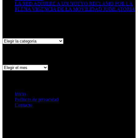
LA RED ADHIERE A UN NUEVO RECLAMO POR LA
PLENA VIGENCIA DE LA MOVILIDAD JUBILATORIA
06/05/2026
Categorías
Categorías
Archivo de publicaciones
Archivo
de
publicaciones
Páginas
Inicio
Políticas de privacidad
Contacto
Ir arriba