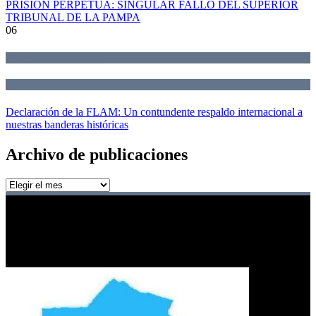
PRISIÓN PERPETUA: SINGULAR FALLO DEL SUPERIOR
TRIBUNAL DE LA PAMPA
06
Declaraciones de la Red
Novedades
Declaración de la FLAM: Un contundente respaldo internacional a
nuestras banderas históricas
Archivo de publicaciones
Archivo
de
publicaciones
Red de jueces