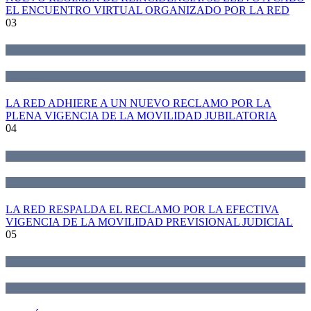
EL ENCUENTRO VIRTUAL ORGANIZADO POR LA RED
03
Declaraciones de la Red
Novedades
LA RED ADHIERE A UN NUEVO RECLAMO POR LA
PLENA VIGENCIA DE LA MOVILIDAD JUBILATORIA
04
Declaraciones de la Red
Novedades
LA RED RESPALDA EL RECLAMO POR LA EFECTIVA
VIGENCIA DE LA MOVILIDAD PREVISIONAL JUDICIAL
05
Jurisprudencia
Novedades