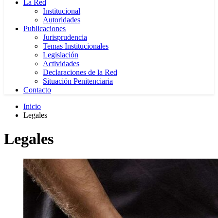
La Red
Institucional
Autoridades
Publicaciones
Jurisprudencia
Temas Institucionales
Legislación
Actividades
Declaraciones de la Red
Situación Penitenciaria
Contacto
Inicio
Legales
Legales