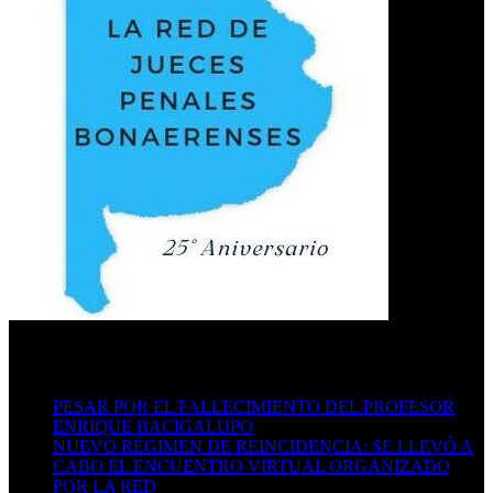
Últimas publicaciones
PESAR POR EL FALLECIMIENTO DEL PROFESOR
ENRIQUE BACIGALUPO
16/07/2026
NUEVO RÉGIMEN DE REINCIDENCIA: SE LLEVÓ A
CABO EL ENCUENTRO VIRTUAL ORGANIZADO
POR LA RED
29/06/2026