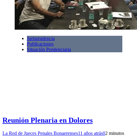
Jurisprudencia
Publicaciones
Situación Penitenciaria
Reunión Plenaria en Dolores
La Red de Jueces Penales Bonaerenses
11 años atrás
0
2 minutos