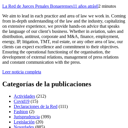
La Red de Jueces Penales Bonaerenses
11 años atrás
0
2 minutos
We aim to lead in each practice and area of law we work in. Coming
from in-depth understanding of the law and the industry, capitalizing
on extensive experience, we provide hands-on advice that speaks
the language of our client’s business. Whether in aviation, sales and
distribution, antitrust, corporate and M&A, finance, employment,
energy, IP, litigation, TMT, real estate, or any other area of law, our
clients can expect excellence and commitment to their objectives.
Ensuring the operational functioning of the organisation, the
development of external relations, management of press relations
and constant communication with the press.
Leer noticia completa
Categorías de la publicaciones
Actividades
(212)
Covid19
(15)
Declaraciones de la Red
(111)
Fashion
(2)
Jurisprudencia
(399)
Legislación
(20)
Novedades
(885)