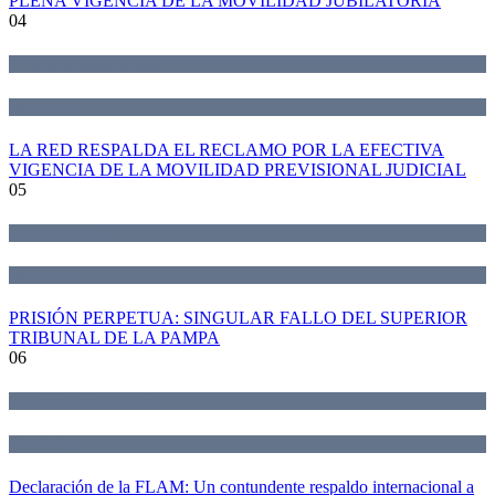
PLENA VIGENCIA DE LA MOVILIDAD JUBILATORIA
04
Declaraciones de la Red
Novedades
LA RED RESPALDA EL RECLAMO POR LA EFECTIVA
VIGENCIA DE LA MOVILIDAD PREVISIONAL JUDICIAL
05
Jurisprudencia
Novedades
PRISIÓN PERPETUA: SINGULAR FALLO DEL SUPERIOR
TRIBUNAL DE LA PAMPA
06
Declaraciones de la Red
Novedades
Declaración de la FLAM: Un contundente respaldo internacional a