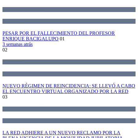
Declaraciones de la Red
Novedades
PESAR POR EL FALLECIMIENTO DEL PROFESOR
ENRIQUE BACIGALUPO
01
3 semanas atrás
02
Actividades
Novedades
NUEVO RÉGIMEN DE REINCIDENCIA: SE LLEVÓ A CABO
EL ENCUENTRO VIRTUAL ORGANIZADO POR LA RED
03
Declaraciones de la Red
Novedades
LA RED ADHIERE A UN NUEVO RECLAMO POR LA