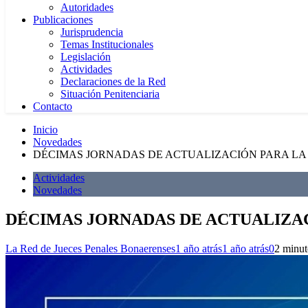
Autoridades
Publicaciones
Jurisprudencia
Temas Institucionales
Legislación
Actividades
Declaraciones de la Red
Situación Penitenciaria
Contacto
Inicio
Novedades
DÉCIMAS JORNADAS DE ACTUALIZACIÓN PARA L
Actividades
Novedades
DÉCIMAS JORNADAS DE ACTUALIZA
La Red de Jueces Penales Bonaerenses
1 año atrás
1 año atrás
0
2 minut