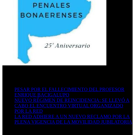
Últimas publicaciones
PESAR POR EL FALLECIMIENTO DEL PROFESOR
ENRIQUE BACIGALUPO
16/07/2026
NUEVO RÉGIMEN DE REINCIDENCIA: SE LLEVÓ A
CABO EL ENCUENTRO VIRTUAL ORGANIZADO
POR LA RED
29/06/2026
LA RED ADHIERE A UN NUEVO RECLAMO POR LA
PLENA VIGENCIA DE LA MOVILIDAD JUBILATORIA
06/05/2026