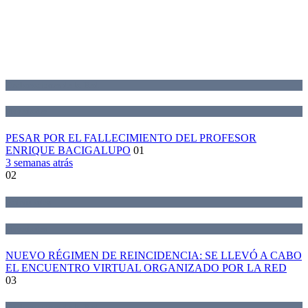
Declaraciones de la Red
Novedades
PESAR POR EL FALLECIMIENTO DEL PROFESOR
ENRIQUE BACIGALUPO
01
3 semanas atrás
02
Actividades
Novedades
NUEVO RÉGIMEN DE REINCIDENCIA: SE LLEVÓ A CABO
EL ENCUENTRO VIRTUAL ORGANIZADO POR LA RED
03
Declaraciones de la Red