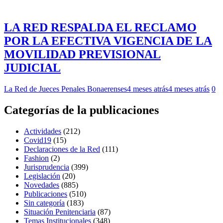
LA RED RESPALDA EL RECLAMO
POR LA EFECTIVA VIGENCIA DE LA
MOVILIDAD PREVISIONAL
JUDICIAL
La Red de Jueces Penales Bonaerenses
4 meses atrás
4 meses atrás
0
Categorías de la publicaciones
Actividades
(212)
Covid19
(15)
Declaraciones de la Red
(111)
Fashion
(2)
Jurisprudencia
(399)
Legislación
(20)
Novedades
(885)
Publicaciones
(510)
Sin categoría
(183)
Situación Penitenciaria
(87)
Temas Institucionales
(348)