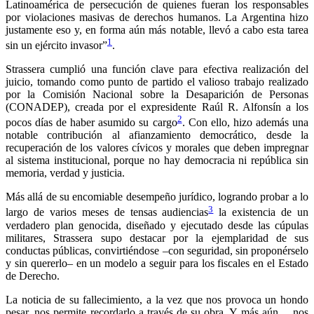
Latinoamérica de persecución de quienes fueran los responsables
por violaciones masivas de derechos humanos. La Argentina hizo
justamente eso y, en forma aún más notable, llevó a cabo esta tarea
1
sin un ejército invasor”
.
Strassera cumplió una función clave para efectiva realización del
juicio, tomando como punto de partido el valioso trabajo realizado
por la Comisión Nacional sobre la Desaparición de Personas
(CONADEP), creada por el expresidente Raúl R. Alfonsín a los
2
pocos días de haber asumido su cargo
. Con ello, hizo además una
notable contribución al afianzamiento democrático, desde la
recuperación de los valores cívicos y morales que deben impregnar
al sistema institucional, porque no hay democracia ni república sin
memoria, verdad y justicia.
Más allá de su encomiable desempeño jurídico, logrando probar a lo
3
largo de varios meses de tensas audiencias
la existencia de un
verdadero plan genocida, diseñado y ejecutado desde las cúpulas
militares, Strassera supo destacar por la ejemplaridad de sus
conductas públicas, convirtiéndose –con seguridad, sin proponérselo
y sin quererlo– en un modelo a seguir para los fiscales en el Estado
de Derecho.
La noticia de su fallecimiento, a la vez que nos provoca un hondo
pesar, nos permite recordarlo a través de su obra. Y más aún… nos