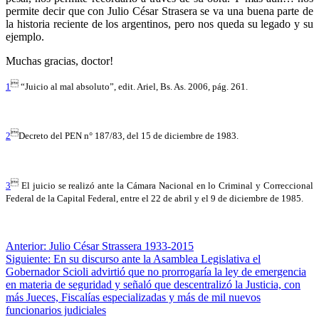
permite decir que con Julio César Strasera se va una buena parte de
la historia reciente de los argentinos, pero nos queda su legado y su
ejemplo.
Muchas gracias, doctor!

1
“Juicio al mal absoluto”, edit. Ariel, Bs. As. 2006, pág. 261.

2
Decreto del PEN n° 187/83, del 15 de diciembre de 1983.

3
El juicio se realizó ante la Cámara Nacional en lo Criminal y Correccional
Federal de la Capital Federal, entre el 22 de abril y el 9 de diciembre de 1985.
Navegación
Anterior:
Julio César Strassera 1933-2015
Siguiente:
En su discurso ante la Asamblea Legislativa el
de
Gobernador Scioli advirtió que no prorrogaría la ley de emergencia
entradas
en materia de seguridad y señaló que descentralizó la Justicia, con
más Jueces, Fiscalías especializadas y más de mil nuevos
funcionarios judiciales