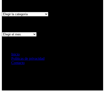
Categorías
Categorías
Archivo de publicaciones
Archivo
de
publicaciones
Páginas
Inicio
Políticas de privacidad
Contacto
Ir arriba