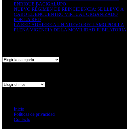
ENRIQUE BACIGALUPO
16/07/2026
NUEVO RÉGIMEN DE REINCIDENCIA: SE LLEVÓ A
CABO EL ENCUENTRO VIRTUAL ORGANIZADO
POR LA RED
29/06/2026
LA RED ADHIERE A UN NUEVO RECLAMO POR LA
PLENA VIGENCIA DE LA MOVILIDAD JUBILATORIA
06/05/2026
Categorías
Categorías
Archivo de publicaciones
Archivo
de
publicaciones
Páginas
Inicio
Políticas de privacidad
Contacto