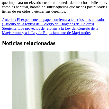
que implicará un elevado coste en moneda de derechos civiles que,
como es habitual, habrán de sufrir aquellos que menos posibilidades
tienen de ser oídos y ejercer sus derechos.
Navegación
Anterior:
El expediente en papel comienza a tener los días contados
(Artículo de la revista del Colegio de Abogados de Dolores)
de
Siguiente:
Los proyectos de reforma a la Ley del Consejo de la
entradas
Magistratura y a la Ley de Enjuiciamiento de Magistrados
Noticias relacionadas