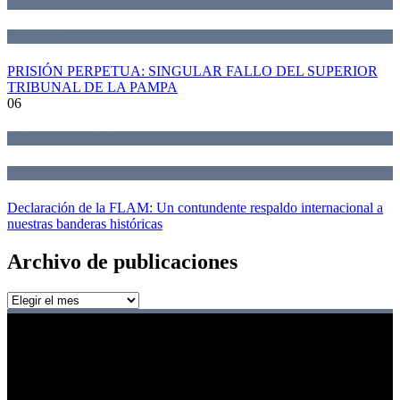
Jurisprudencia
Novedades
PRISIÓN PERPETUA: SINGULAR FALLO DEL SUPERIOR
TRIBUNAL DE LA PAMPA
06
Declaraciones de la Red
Novedades
Declaración de la FLAM: Un contundente respaldo internacional a
nuestras banderas históricas
Archivo de publicaciones
Archivo
de
publicaciones
Red de jueces