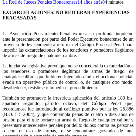
La Red de Jueces Penales Bonaerenses
14 años atrás
0
4 minutos
EXCARCELACIONES: NO REITERAR EXPERIENCIAS
FRACASADAS
La Asociación Pensamiento Penal expresa su profunda inquietud
ante la presentación por parte del Poder Ejecutivo bonaerense de un
proyecto de ley tendiente a reformar el Código Procesal Penal para
impedir las excarcelaciones de los tenedores y portadores ilegítimos
de armas de fuego de cualquier calibre.
La iniciativa legislativa prevé que no se concederá la excarcelación a
los tenedores o portadores ilegítimos de armas de fuego, de
cualquier calibre, que hubieren intentado eludir el accionar policial,
evadir un operativo público de control o, de cualquier otro modo,
desobedecer, resistirse o impedir el procedimiento.
También se promueve la irrestricta aplicación del artículo 189 bis,
apartado segundo, párrafo octavo, del Código Penal que,
recordamos, fue introducido al catálogo punitivo por la ley 25.886
(B.O. 5-5-2004), y que contempla penas de cuatro a diez años de
prisión para el que portare un arma de fuego de cualquier calibre y
presentare antecedentes penales por delito doloso contra las personas
o con el uso de armas, o se encontrare gozando de una