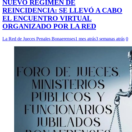
NUEVO RÉGIMEN DE
REINCIDENCIA: SE LLEVÓ A CABO
EL ENCUENTRO VIRTUAL
ORGANIZADO POR LA RED
La Red de Jueces Penales Bonaerenses
1 mes atrás
3 semanas atrás
0