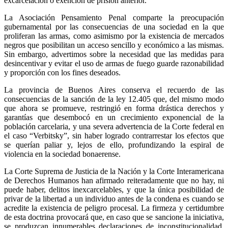
excarcelación o exención de prisión anterior.
La Asociación Pensamiento Penal comparte la preocupación
gubernamental por las consecuencias de una sociedad en la que
proliferan las armas, como asimismo por la existencia de mercados
negros que posibilitan un acceso sencillo y económico a las mismas.
Sin embargo, advertimos sobre la necesidad que las medidas para
desincentivar y evitar el uso de armas de fuego guarde razonabilidad
y proporción con los fines deseados.
La provincia de Buenos Aires conserva el recuerdo de las
consecuencias de la sanción de la ley 12.405 que, del mismo modo
que ahora se promueve, restringió en forma drástica derechos y
garantías que desembocó en un crecimiento exponencial de la
población carcelaria, y una severa advertencia de la Corte federal en
el caso “Verbitsky”, sin haber logrado contrarrestar los efectos que
se querían paliar y, lejos de ello, profundizando la espiral de
violencia en la sociedad bonaerense.
La Corte Suprema de Justicia de la Nación y la Corte Interamericana
de Derechos Humanos han afirmado reiteradamente que no hay, ni
puede haber, delitos inexcarcelables, y que la única posibilidad de
privar de la libertad a un individuo antes de la condena es cuando se
acredite la existencia de peligro procesal. La firmeza y certidumbre
de esta doctrina provocará que, en caso que se sancione la iniciativa,
se produzcan innumerables declaraciones de inconstitucionalidad,