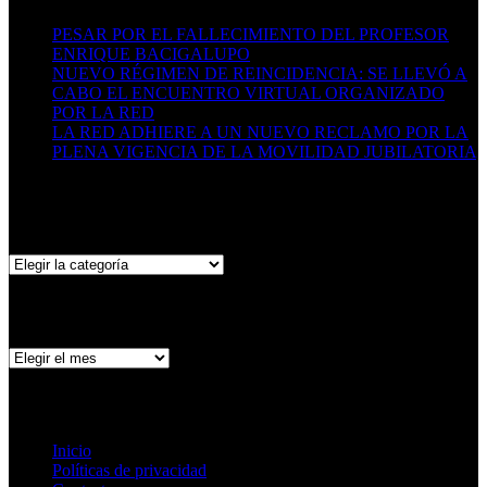
PESAR POR EL FALLECIMIENTO DEL PROFESOR
ENRIQUE BACIGALUPO
16/07/2026
NUEVO RÉGIMEN DE REINCIDENCIA: SE LLEVÓ A
CABO EL ENCUENTRO VIRTUAL ORGANIZADO
POR LA RED
29/06/2026
LA RED ADHIERE A UN NUEVO RECLAMO POR LA
PLENA VIGENCIA DE LA MOVILIDAD JUBILATORIA
06/05/2026
Categorías
Categorías
Archivo de publicaciones
Archivo
de
publicaciones
Páginas
Inicio
Políticas de privacidad