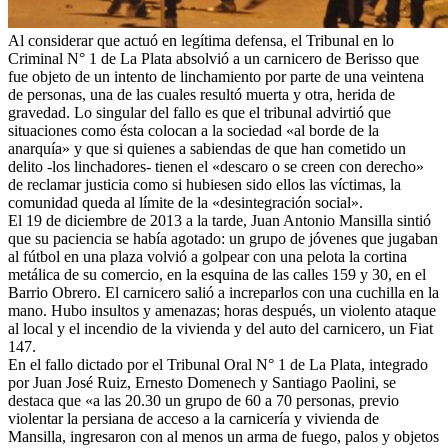
Al considerar que actuó en legítima defensa, el Tribunal en lo
Criminal N° 1 de La Plata absolvió a un carnicero de Berisso que
fue objeto de un intento de linchamiento por parte de una veintena
de personas, una de las cuales resultó muerta y otra, herida de
gravedad. Lo singular del fallo es que el tribunal advirtió que
situaciones como ésta colocan a la sociedad «al borde de la
anarquía» y que si quienes a sabiendas de que han cometido un
delito -los linchadores- tienen el «descaro o se creen con derecho»
de reclamar justicia como si hubiesen sido ellos las víctimas, la
comunidad queda al límite de la «desintegración social».
El 19 de diciembre de 2013 a la tarde, Juan Antonio Mansilla sintió
que su paciencia se había agotado: un grupo de jóvenes que jugaban
al fútbol en una plaza volvió a golpear con una pelota la cortina
metálica de su comercio, en la esquina de las calles 159 y 30, en el
Barrio Obrero. El carnicero salió a increparlos con una cuchilla en la
mano. Hubo insultos y amenazas; horas después, un violento ataque
al local y el incendio de la vivienda y del auto del carnicero, un Fiat
147.
En el fallo dictado por el Tribunal Oral N° 1 de La Plata, integrado
por Juan José Ruiz, Ernesto Domenech y Santiago Paolini, se
destaca que «a las 20.30 un grupo de 60 a 70 personas, previo
violentar la persiana de acceso a la carnicería y vivienda de
Mansilla, ingresaron con al menos un arma de fuego, palos y objetos