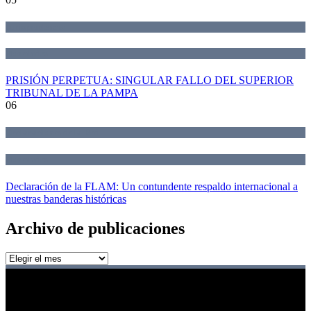
Jurisprudencia
Novedades
PRISIÓN PERPETUA: SINGULAR FALLO DEL SUPERIOR
TRIBUNAL DE LA PAMPA
06
Declaraciones de la Red
Novedades
Declaración de la FLAM: Un contundente respaldo internacional a
nuestras banderas históricas
Archivo de publicaciones
Archivo
de
publicaciones