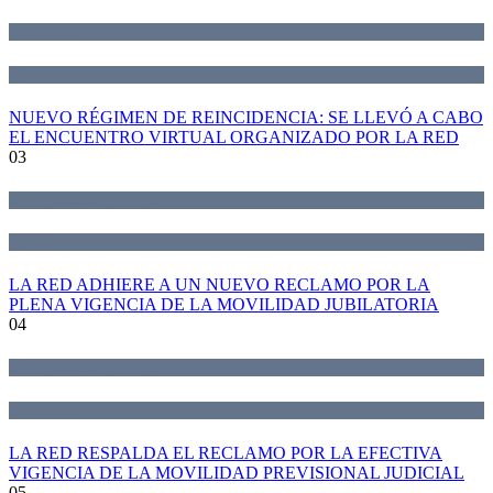
Actividades
Novedades
NUEVO RÉGIMEN DE REINCIDENCIA: SE LLEVÓ A CABO
EL ENCUENTRO VIRTUAL ORGANIZADO POR LA RED
03
Declaraciones de la Red
Novedades
LA RED ADHIERE A UN NUEVO RECLAMO POR LA
PLENA VIGENCIA DE LA MOVILIDAD JUBILATORIA
04
Declaraciones de la Red
Novedades
LA RED RESPALDA EL RECLAMO POR LA EFECTIVA
VIGENCIA DE LA MOVILIDAD PREVISIONAL JUDICIAL
05