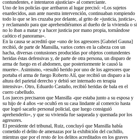
contundentes, e intentaron ajusticiar» al comerciante.
Uno de los policías que arribaron al lugar precisó: «Los sujetos
enardecidos, aun ante nuestra intervención, continuaban rompiendo
todo lo que se les cruzaba por delante, al grito de «justicia, justicia»,
y reclamando para que aprehendiéramos al dueño de la vivienda o si
no lo iban a matar y a hacer justicia por mano propia, tornándose
caótico el panorama».
En la causa se acreditó que «uno de los agresores [Gabriel Gauna]
recibió, de parte de Mansilla, varios cortes en la cabeza con un
hacha, diversas contusiones producidas por objetos contundentes
heridas éstas defensivas y, de parte de otra persona, un disparo de
arma de fuego en el abdomen, que posteriormente le causó la
muerte». Asimismo, «resultó herido por uno de los agresores que
portaba el arma de fuego Roberto Alí, que recibió un disparo a la
altura del parietal derecho y debió ser internado en terapia
intensiva». Otro, Eduardo Castaño, recibió heridas de bala en el
cuero cabelludo.
Los jueces precisaron que Mansilla -que estaba junto a su esposa y
su hijo de 4 años «se ocultó en su casa lindante al comercio hasta
que logró sacarlo personal policial, que luego consiguió
aprehenderlo», y que su vivienda fue saqueada y quemada por los
agresores.
El presidente del tribunal, Ruiz, concluyó que Mansilla había
cometido el delito de amenazas por la exhibición del cuchillo,
mientras que por el resto de los delitos acreditados en los graves