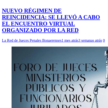
NUEVO RÉGIMEN DE
REINCIDENCIA: SE LLEVÓ A CABO
EL ENCUENTRO VIRTUAL
ORGANIZADO POR LA RED
La Red de Jueces Penales Bonaerenses
1 mes atrás
3 semanas atrás
0