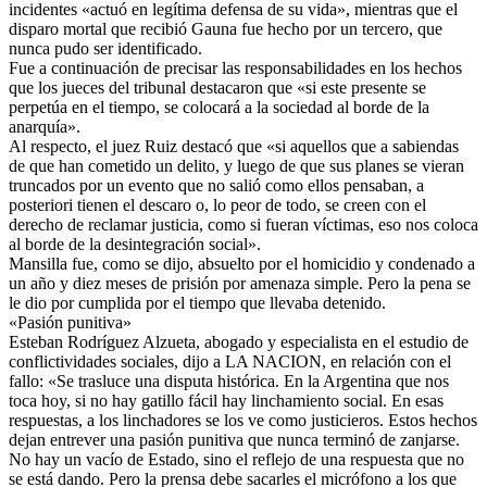
incidentes «actuó en legítima defensa de su vida», mientras que el
disparo mortal que recibió Gauna fue hecho por un tercero, que
nunca pudo ser identificado.
Fue a continuación de precisar las responsabilidades en los hechos
que los jueces del tribunal destacaron que «si este presente se
perpetúa en el tiempo, se colocará a la sociedad al borde de la
anarquía».
Al respecto, el juez Ruiz destacó que «si aquellos que a sabiendas
de que han cometido un delito, y luego de que sus planes se vieran
truncados por un evento que no salió como ellos pensaban, a
posteriori tienen el descaro o, lo peor de todo, se creen con el
derecho de reclamar justicia, como si fueran víctimas, eso nos coloca
al borde de la desintegración social».
Mansilla fue, como se dijo, absuelto por el homicidio y condenado a
un año y diez meses de prisión por amenaza simple. Pero la pena se
le dio por cumplida por el tiempo que llevaba detenido.
«Pasión punitiva»
Esteban Rodríguez Alzueta, abogado y especialista en el estudio de
conflictividades sociales, dijo a LA NACION, en relación con el
fallo: «Se trasluce una disputa histórica. En la Argentina que nos
toca hoy, si no hay gatillo fácil hay linchamiento social. En esas
respuestas, a los linchadores se los ve como justicieros. Estos hechos
dejan entrever una pasión punitiva que nunca terminó de zanjarse.
No hay un vacío de Estado, sino el reflejo de una respuesta que no
se está dando. Pero la prensa debe sacarles el micrófono a los que